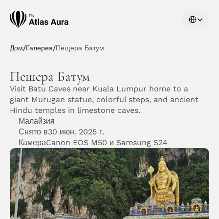
Select Langu
Дом
/
Галерея
/
Пещера Батум
Пещера Батум
Visit Batu Caves near Kuala Lumpur home to a 
giant Murugan statue, colorful steps, and ancient 
Hindu temples in limestone caves.
Малайзия
Снято в30 июн. 2025 г.
КамераCanon EOS M50 и Samsung S24