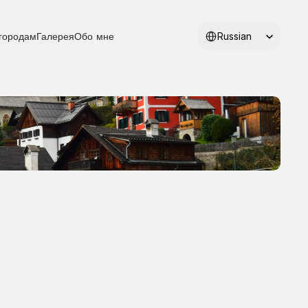
Select Language
Russian
городам
Галерея
Обо мне