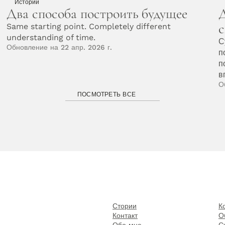
Истории
Два способа построить будущее
Д
с
Same starting point. Completely different 
understanding of time.
С
Обновление на 22 апр. 2026 г.
п
п
в
О
ПОСМОТРЕТЬ ВСЕ
Стории
К
Контакт
О