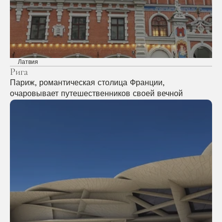
Латвия
Рига
Париж, романтическая столица Франции, 
очаровывает путешественников своей вечной 
элегантностью, знаковыми 
достопримечательностями, такими как Эйфелева 
башня и музей Лувр, а также изысканной кухней, 
обещая незабываемые впечатления, проникнутые 
культурой и очарованием.