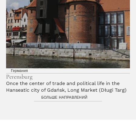
Германия
Регensburg
Once the center of trade and political life in the 
Hanseatic city of Gdańsk, Long Market (Długi Targ) 
dates back to the 13th century. 
БОЛЬШЕ НАПРАВЛЕНИЙ