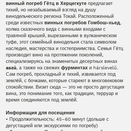
винный погреб Гётц в Херцегкуте
 предлагает 
тихий, но незабываемый взгляд на душу 
винодельческого региона Токай. Расположенный 
среди известных 
винных погребов Гомбош-хьед
, 
холма сказочного вида с винными входами с 
травяной крышей, вырезанными в вулканическом 
туфе, этот семейный винодельня стала символом 
наследия, мастерства и гостеприимства. Семья Гётц 
производит вино на протяжении поколений, 
специализируясь на знаменитых десертных винах 
aszú
, а также на свежих 
фурминтах
 и hárslevelű. 
Сам погреб, прохладный и тихий, извивается под 
землёй, с бочками, которые стареют в многовековом 
спокойствии. Визит сюда — это не просто дегустация 
вина, это понимание того, как традиции, терруар и 
время соединяются под землёй.
Информация для посещения
• Продолжительность: 45–60 минут (дольше с 
дегустацией или экскурсиями по погребу)