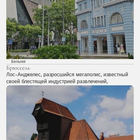
Бельгия
Брюссель
Лос-Анджелес, разросшийся мегаполис, известный 
своей блестящей индустрией развлечений, 
солнечными пляжами и разнообразными 
культурными впечатлениями, приглашает 
путешественников исследовать свою яркую палитру 
достопримечательностей и образа жизни.