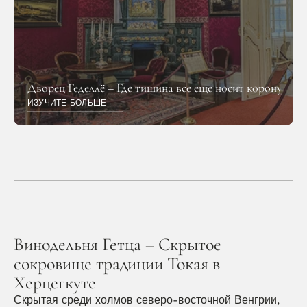
Дворец Геделлё – Где тишина все еще носит корону
ИЗУЧИТЕ БОЛЬШЕ
Винодельня Гетца – Скрытое 
сокровище традиции Токая в 
Херцегкуте
Скрытая среди холмов северо-восточной Венгрии, 