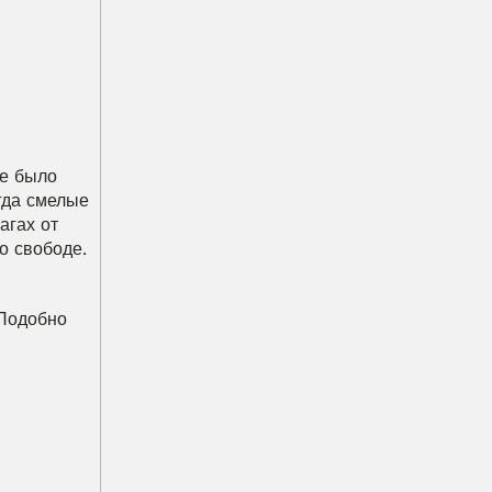
е было 
да смелые 
гах от 
о свободе.
Подобно 