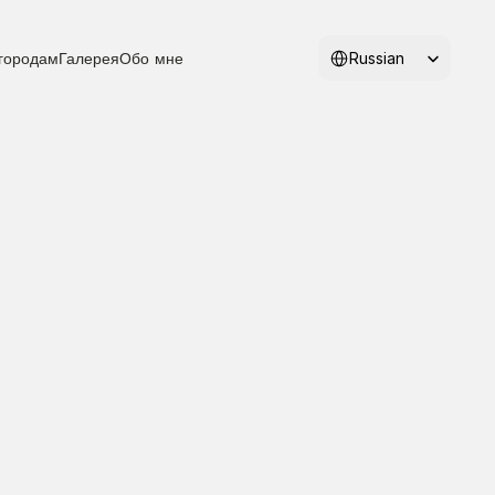
Select Language
Russian
городам
Галерея
Обо мне