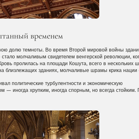
ытанный временем
вою долю темноты. Во время Второй мировой войны здани
о стало молчаливым свидетелем венгерской революции, ког
Кровь пролилась на площади Кошута, всего в нескольких ша
 на близлежащих зданиях, молчаливые шрамы крика нации 
вал политические турбулентности и экономическую 
м — иногда хрупким, иногда спорным, но всегда стойким. 