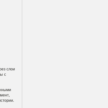
ез слои 
ы с 
жными 
ент, 
истории.