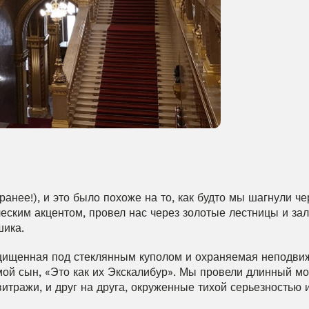
нее!), и это было похоже на то, как будто мы шагнули чер
еским акцентом, провел нас через золотые лестницы и зал
шика.
щищенная под стеклянным куполом и охраняемая неподви
мой сын, «Это как их Экскалибур». Мы провели длинный мом
витражи, и друг на друга, окруженные тихой серьезностью 