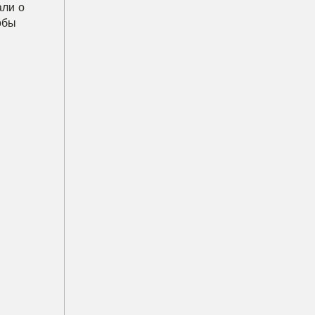
ли о 
идеалах свободы и государственности — всё было построено не только чтобы произвести впечатление, но и чтобы 