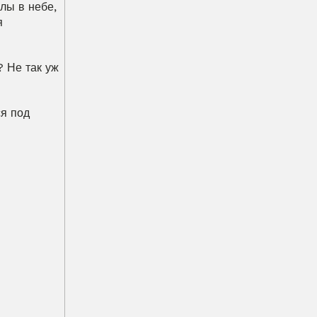
ы в небе, 
 
 Не так уж 
я под 