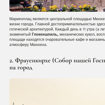
Мариенплац является центральной площадью Мюнхена 
жизни города. Главной достопримечательностью здес
готической архитектурой. Каждый день в 11 утра (а ле
знаменитый 
Глокеншпиль,
 механических кукол, вос
площади находятся очаровательные кафе и магазины, 
атмосферу Мюнхена.
2. Фрауенкирхе (Собор нашей Госп
на город