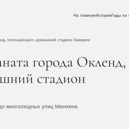
На главную
Истории
Гиды по 
енд, посещающего домашний стадион Баварии
ната города Окленд, 
шний стадион 
 до многолюдных улиц Мюнхена