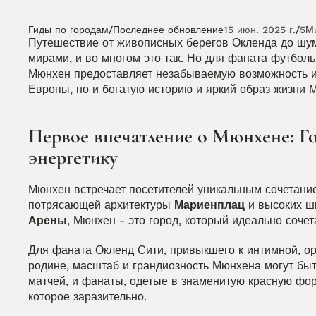
Гиды по городам
/
Последнее обновление
15 июн. 2025 г.
/
5
М
Путешествие от живописных берегов Окленда до шум
мирами, и во многом это так. Но для фаната футбол
Мюнхен предоставляет незабываемую возможность ис
Европы, но и богатую историю и яркий образ жизни 
Первое впечатление о Мюнхене: Го
энергетику
Мюнхен встречает посетителей уникальным сочетание
потрясающей архитектуры 
Мариенплац
 и высоких ш
Арены
, Мюнхен - это город, который идеально соче
Для фаната Окленд Сити, привыкшего к интимной, о
родине, масштаб и грандиозность Мюнхена могут быт
матчей, и фанаты, одетые в знаменитую красную фор
которое заразительно.