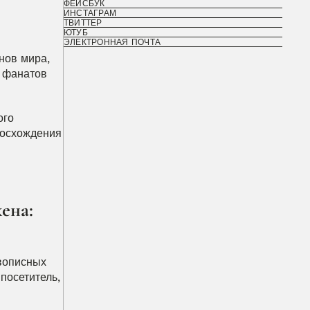
ФЕЙСБУК
ИНСТАГРАМ
ТВИТТЕР
ЮТУБ
ЭЛЕКТРОННАЯ ПОЧТА
ов мира, 
 фанатов 
го 
осхождения 
на: 
вописных 
осетитель, 