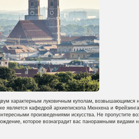
 двум характерным луковичным куполам, возвышающимся н
рхе является кафедрой архиепископа Мюнхена и Фрейзинга.
тересными произведениями искусства. Не пропустите воз
хождение, которое вознаградит вас панорамными видами н