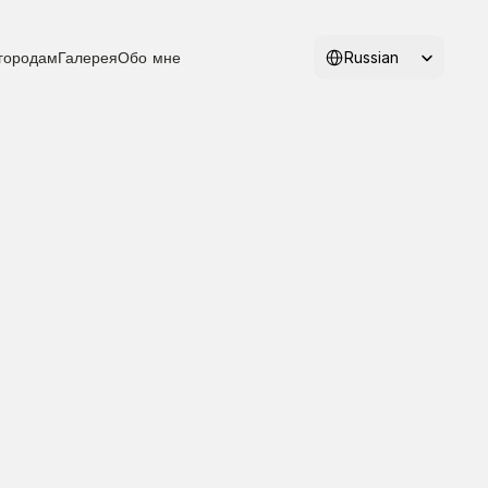
Select Language
Russian
городам
Галерея
Обо мне