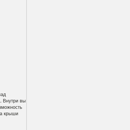
ад 
 Внутри вы 
можность 
а крыши 