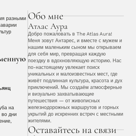
Обо мне
мя разными 
Атлас Аура
аварии 
ьтур 
Добро пожаловать в The Atlas Aura! 
Меня зовут Антарес, и вместе с мужем и 
нашим маленьким сыном мы открываем 
для себя мир, превращая каждую 
менную 
поездку в вдохновляющую историю. Нас 
по-настоящему увлекает поиск 
уникальных и малоизвестных мест, где 
живёт подлинная культура, красота и дух 
приключений. Мы создаём атмосферные 
ьянц 
и визуально захватывающие 
путешествия — от живописных 
железнодорожных маршрутов и горных 
ба на 
укрытий до искренних встреч с местными 
во дни 
жителями. 
ние, 
Оставайтесь на связи