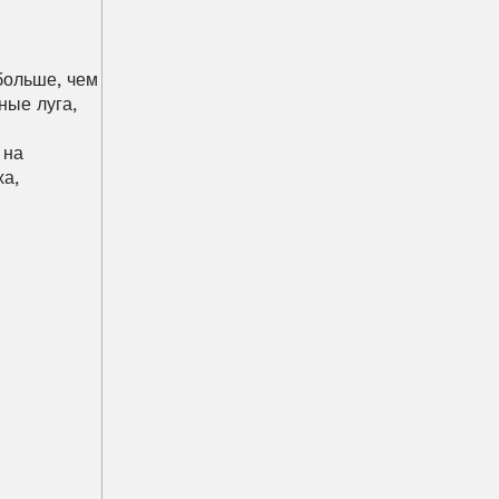
ольше, чем 
ые луга, 
на 
а, 