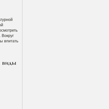
турной 
й 
осмотреть 
 Вокруг 
ы впитать 
 виды 