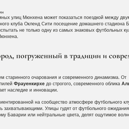
ин
ных улиц Мюнхена может показаться поездкой между дву
ьного клуба Окленд Сити посещение домашнего стадиона Б
пытать не только одну из самых знаковых футбольных кул
Мюнхена.
род, погруженный в традиции и совре
м старинного очарования и современного динамизма. От 
пилей 
Фрауенкирхе
 до строгого, современного облика 
Ал
тает наследие и инновации.
риентированной на сообщество атмосфере футбольного клу
ь захватывающими. Улицы гудят от футбольного ожидания 
му Баварии или нейтральные цвета, делят ощутимое волне