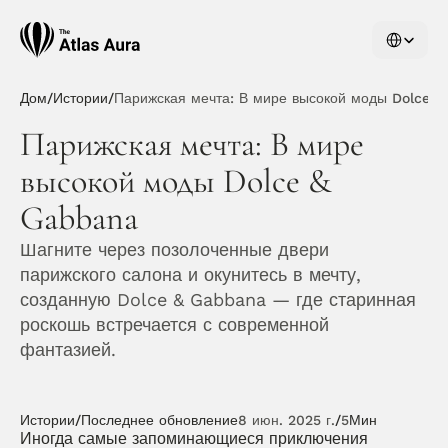
Select Langu
Дом
/
Истории
/
Парижская мечта: В мире высокой моды Dolce 
Парижская мечта: В мире 
высокой моды Dolce & 
Gabbana
Шагните через позолоченные двери 
парижского салона и окунитесь в мечту, 
созданную Dolce & Gabbana — где старинная 
роскошь встречается с современной 
фантазией.
Истории
/
Последнее обновление
8 июн. 2025 г.
/
5
Мин
Иногда самые запоминающиеся приключения 