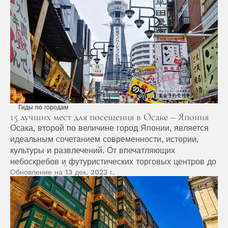
Гиды по городам
15 лучших мест для посещения в Осаке – Япония
Осака, второй по величине город Японии, является 
идеальным сочетанием современности, истории, 
культуры и развлечений. От впечатляющих 
небоскребов и футуристических торговых центров до 
тихих храмов и бурлящих уличных рынков, город 
Обновление на 13 дек. 2023 г.
предлагает разнообразные впечатления.