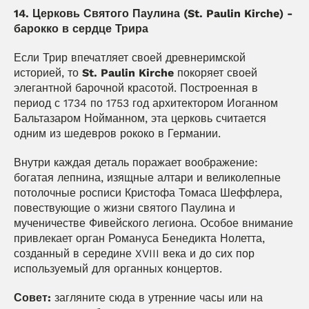
14. Церковь Святого Паулина (St. Paulin Kirche) - 
барокко в сердце Трира
Если Трир впечатляет своей древнеримской 
историей, то 
St. Paulin Kirche
 покоряет своей 
элегантной барочной красотой. Построенная в 
период с 1734 по 1753 год архитектором Иоганном 
Бальтазаром Нойманном, эта церковь считается 
одним из шедевров рококо в Германии.
Внутри каждая деталь поражает воображение: 
богатая лепнина, изящные алтари и великолепные 
потолочные росписи Кристофа Томаса Шеффлера, 
повествующие о жизни святого Паулина и 
мученичестве Фивейского легиона. Особое внимание 
привлекает орган Романуса Бенедикта Нолетта, 
созданный в середине XVIII века и до сих пор 
используемый для органных концертов.
Совет:
 загляните сюда в утренние часы или на 